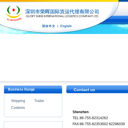
Business Range
Contact us
Shipping
Trailer
Customs
Shenzhen
TEL:86-755-82314262
FAX:86-755-82353002 82296039