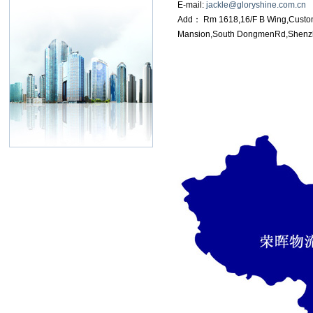
E-mail:
jackle@gloryshine.com.cn
Add： Rm 1618,16/F B Wing,Custo
Mansion,South DongmenRd,Shenz